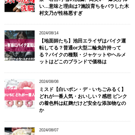
い…意味と理由は?施設育ちをバラした木
村文乃が性格悪すぎ
2024/08/14
【地面師たち】池田エライザはバイク運
転してる？普通or大型二輪免許持って
る？バイクの種類・ジャケットやヘルメ
ットはどこのブランドで価格は
2024/08/08
ミスド【白いポン・デ・いちごみるく】
どれが一番人気・おいしい？感想 ピンク
の着色料は紅麹だけど安全な添加物なの
か
2024/08/07