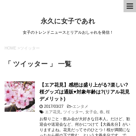
永久に女子であれ
女子のトレンドニュースとリアルおしゃれを発信！
HOME
>
ツイッター
「 ツイッター 」 一覧
【エア花見】感想は盛り上がる?楽しい?
桜グッズは通販♥対象年齢は?(リアル花見
デメリット)
2017/03/27
-
エンタメ
エア花見
,
ツイッター
,
女子会
,
春
,
桜
お祭りごと・飲み会が大好きな日本人。だけど、歓
迎会や送迎会など、何かにつけて【大義名分】がい
りますよね。花見だってそのひとつ！桜が満開にな
ったから桜の下で飲む…という大義名分です。で