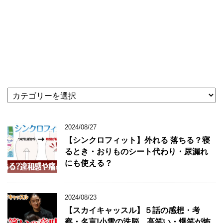
★
記
事
カ
2024/08/27
テ
【シンクロフィット】外れる 落ちる？寝
ゴ
るとき・おりものシート代わり・尿漏れ
リ
にも使える？
★
2024/08/23
【スカイキャッスル】５話の感想・考
察・名言!小雪の洗脳、高笑い・爆笑が怖