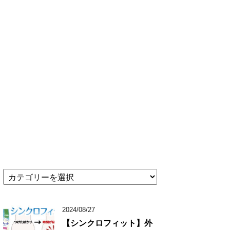
★
記
事
カ
2024/08/27
テ
【シンクロフィット】外
ゴ