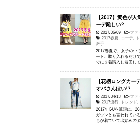
【2017】黄色が
ーデ難しい?
2017/05/09
-
ファ
2017春夏
,
コーデ
,
ト
派手
2017春夏で、女子の
ート。取り入れるだけ
でに２着購入し着回して
【花柄ロングカーデ
オバさんぽい!?
2017/04/13
-
ファ
2017流行
,
トレンド
,
2017年GUを筆頭に
ガウンとも言われてい
ちが着ていて出始めの頃