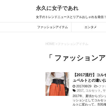
永久に女子であれ
女子のトレンドニュースとリアルおしゃれを発信
ファッションアイテム
エンタメ
HOME
>
ファッションアイテム
「 ファッションア
【2017流行】コ
ュベルトとの違い(
2017/08/29
-
ファ
2017
,
コルセット
,
サ
2017年、夏頃からゴ
ッションとしてコルセ
ルトに変わって、市民権