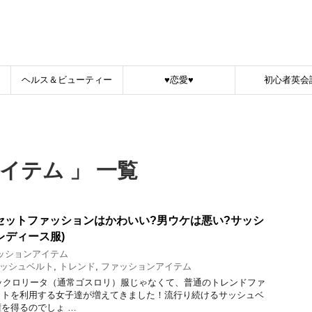
！
ヘルス＆ビューティー
♥恋愛♥
初心者英会
イテム 」 一覧
ルセットファッションはかわいい?男ウケは悪い?サッシ
レディース服)
ッションアイテム
ッシュベルト
,
トレンド
,
ファッションアイテム
シックロリータ（通常ゴスロリ）服じゃなくて、普通のトレンドファ
ットを利用する女子達が増えてきました！流行り続けるサッシュベ
を得るのでしょ …