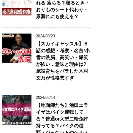
れる 落ちる？寝るとき・
リ
おりものシート代わり・
★
尿漏れにも使える？
2024/08/23
【スカイキャッスル】５
話の感想・考察・名言!小
雪の洗脳、高笑い・爆笑
が怖い…意味と理由は?
施設育ちをバラした木村
文乃が性格悪すぎ
2024/08/14
【地面師たち】池田エラ
イザはバイク運転して
る？普通or大型二輪免許
持ってる？バイクの種
類・ジャケットやヘルメ