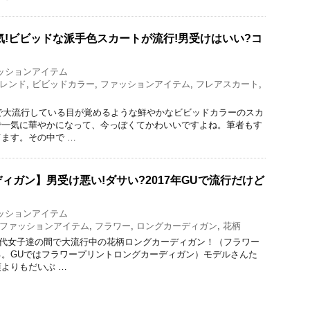
人気!ビビッドな派手色スカートが流行!男受けはいい?コ
ッションアイテム
レンド
,
ビビッドカラー
,
ファッションアイテム
,
フレアスカート
,
中で大流行している目が覚めるような鮮やかなビビッドカラーのスカ
で一気に華やかになって、今っぽくてかわいいですよね。筆者もす
ます。その中で …
ィガン】男受け悪い!ダサい?2017年GUで流行だけど
ッションアイテム
ファッションアイテム
,
フラワー
,
ロングカーディガン
,
花柄
、20代女子達の間で大流行中の花柄ロングカーディガン！（フラワー
る。GUではフラワープリントロングカーディガン）モデルさんた
よりもだいぶ …