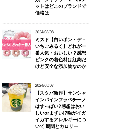
ットはどこのブランドで
価格は
2024/08/08
ミスド【白いポン・デ・
いちごみるく】どれが一
番人気・おいしい？感想
ピンクの着色料は紅麹だ
けど安全な添加物なのか
2024/08/07
【スタバ新作】サンシャ
インパインフラペチーノ
はすっぱい?感想はおい
しいorまずい!?喉がイガ
イガするアレルギーにつ
いて 期間とカロリー