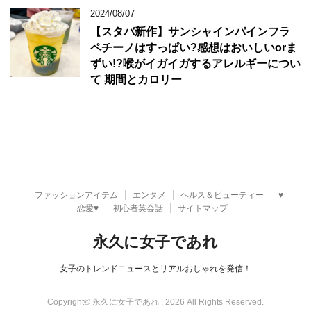
2024/08/07
【スタバ新作】サンシャインパインフラ
ペチーノはすっぱい?感想はおいしいorま
ずい!?喉がイガイガするアレルギーについ
て 期間とカロリー
ファッションアイテム
エンタメ
ヘルス＆ビューティー
♥
恋愛♥
初心者英会話
サイトマップ
永久に女子であれ
女子のトレンドニュースとリアルおしゃれを発信！
Copyright© 永久に女子であれ , 2026 All Rights Reserved.