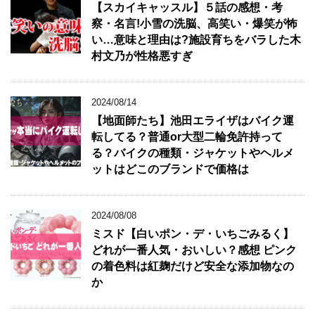
【スカイキャッスル】５話の感想・考
察・名言!小雪の洗脳、高笑い・爆笑が怖
い…意味と理由は?施設育ちをバラした木
村文乃が性格悪すぎ
2024/08/14
【地面師たち】池田エライザはバイク運
転してる？普通or大型二輪免許持って
る？バイクの種類・ジャケットやヘルメ
ットはどこのブランドで価格は
2024/08/08
ミスド【白いポン・デ・いちごみるく】
どれが一番人気・おいしい？感想 ピンク
の着色料は紅麹だけど安全な添加物なの
か