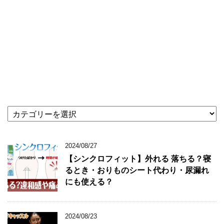
★
記
事
カ
2024/08/27
テ
【シンクロフィット】外れる 落ちる？寝
ゴ
るとき・おりものシート代わり・尿漏れ
リ
にも使える？
★
2024/08/23