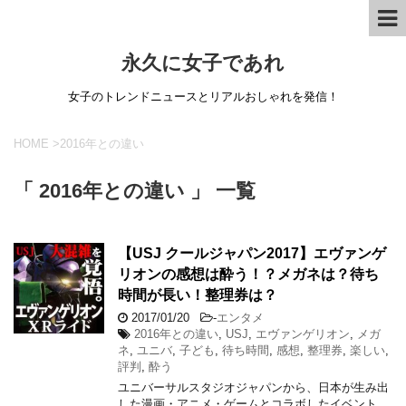
永久に女子であれ
女子のトレンドニュースとリアルおしゃれを発信！
HOME
>
2016年との違い
「 2016年との違い 」 一覧
【USJ クールジャパン2017】エヴァンゲ
リオンの感想は酔う！？メガネは？待ち
時間が長い！整理券は？
2017/01/20
-
エンタメ
2016年との違い
,
USJ
,
エヴァンゲリオン
,
メガ
ネ
,
ユニバ
,
子ども
,
待ち時間
,
感想
,
整理券
,
楽しい
,
評判
,
酔う
ユニバーサルスタジオジャパンから、日本が生み出
した漫画・アニメ・ゲームとコラボしたイベント