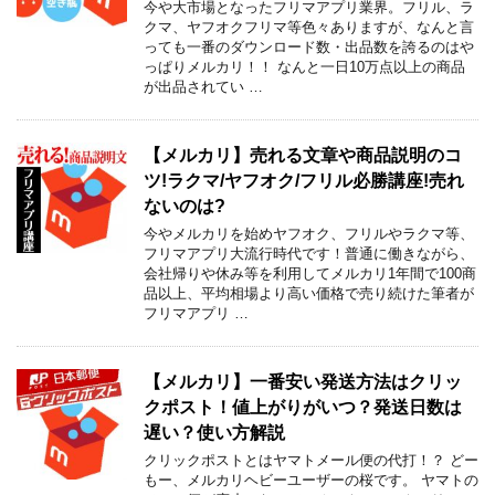
今や大市場となったフリマアプリ業界。フリル、ラ
クマ、ヤフオクフリマ等色々ありますが、なんと言
っても一番のダウンロード数・出品数を誇るのはや
っぱりメルカリ！！ なんと一日10万点以上の商品
が出品されてい …
【メルカリ】売れる文章や商品説明のコ
ツ!ラクマ/ヤフオク/フリル必勝講座!売れ
ないのは?
今やメルカリを始めヤフオク、フリルやラクマ等、
フリマアプリ大流行時代です！普通に働きながら、
会社帰りや休み等を利用してメルカリ1年間で100商
品以上、平均相場より高い価格で売り続けた筆者が
フリマアプリ …
【メルカリ】一番安い発送方法はクリッ
クポスト！値上がりがいつ？発送日数は
遅い？使い方解説
クリックポストとはヤマトメール便の代打！？ どー
もー、メルカリヘビーユーザーの桜です。 ヤマトの