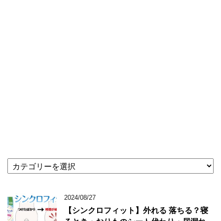
★
記
事
カ
2024/08/27
テ
【シンクロフィット】外れる 落ちる？寝
ゴ