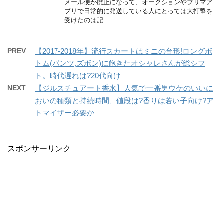
メール便が廃止になって、オークションやフリマア
プリで日常的に発送している人にとっては大打撃を
受けたのは記 …
PREV
【2017-2018年】流行スカートはミニの台形!ロングボ
トム(パンツ,ズボン)に飽きたオシャレさんが総シフ
ト。時代遅れは?20代向け
NEXT
【ジルスチュアート香水】人気で一番男ウケのいいに
おいの種類と持続時間、値段は?香りは若い子向け?ア
トマイザー必要か
スポンサーリンク