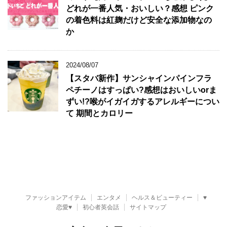
どれが一番人気・おいしい？感想 ピンク
の着色料は紅麹だけど安全な添加物なの
か
2024/08/07
【スタバ新作】サンシャインパインフラ
ペチーノはすっぱい?感想はおいしいorま
ずい!?喉がイガイガするアレルギーについ
て 期間とカロリー
ファッションアイテム
エンタメ
ヘルス＆ビューティー
♥
恋愛♥
初心者英会話
サイトマップ