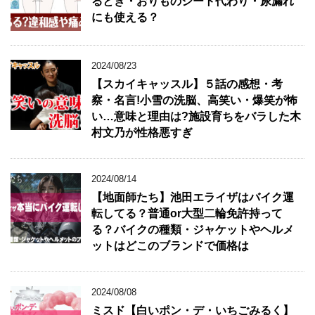
るとき・おりものシート代わり・尿漏れ
リ
にも使える？
★
2024/08/23
【スカイキャッスル】５話の感想・考
察・名言!小雪の洗脳、高笑い・爆笑が怖
い…意味と理由は?施設育ちをバラした木
村文乃が性格悪すぎ
2024/08/14
【地面師たち】池田エライザはバイク運
転してる？普通or大型二輪免許持って
る？バイクの種類・ジャケットやヘルメ
ットはどこのブランドで価格は
2024/08/08
ミスド【白いポン・デ・いちごみるく】