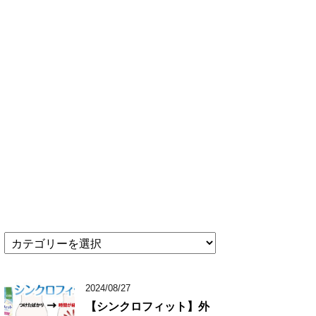
★
記
事
カ
2024/08/27
テ
【シンクロフィット】外
ゴ