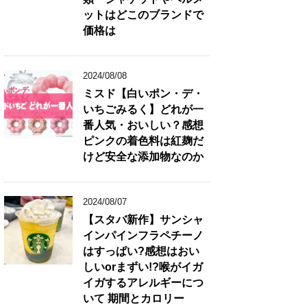
ットはどこのブランドで
価格は
2024/08/08
ミスド【白いポン・デ・
いちごみるく】どれが一
番人気・おいしい？感想
ピンクの着色料は紅麹だ
けど安全な添加物なのか
2024/08/07
【スタバ新作】サンシャ
インパインフラペチーノ
はすっぱい?感想はおい
しいorまずい!?喉がイガ
イガするアレルギーにつ
いて 期間とカロリー