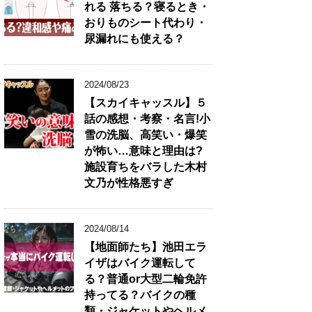
れる 落ちる？寝るとき・
リ
おりものシート代わり・
★
尿漏れにも使える？
2024/08/23
【スカイキャッスル】５
話の感想・考察・名言!小
雪の洗脳、高笑い・爆笑
が怖い…意味と理由は?
施設育ちをバラした木村
文乃が性格悪すぎ
2024/08/14
【地面師たち】池田エラ
イザはバイク運転して
る？普通or大型二輪免許
持ってる？バイクの種
類・ジャケットやヘルメ