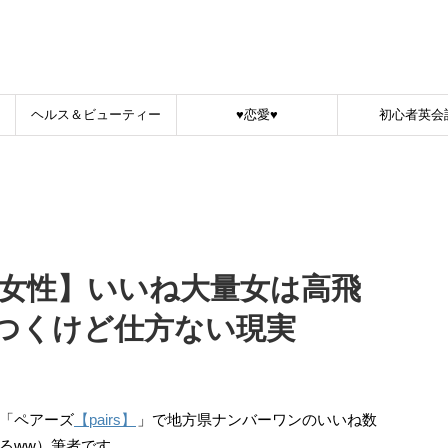
！
ヘルス＆ビューティー
♥恋愛♥
初心者英会
:女性】いいね大量女は高飛
つくけど仕方ない現実
「ペアーズ
【pairs】
」で地方県ナンバーワンのいいね数
るww）筆者です。