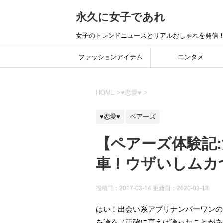
永久に女子であれ
女子のトレンドニュースとリアルおしゃれを発信
ファッションアイテム
エンタメ
HOME
>
♥恋愛♥
>
♥恋愛♥
ペアーズ
【ペアーズ体験記
車！ウザいしムカ
投稿日：2017-03-14 更新日：
2020-03-18
はい！出会い系アプリナンバーワンの
を誇る（正確に言えば誇ったことがあ