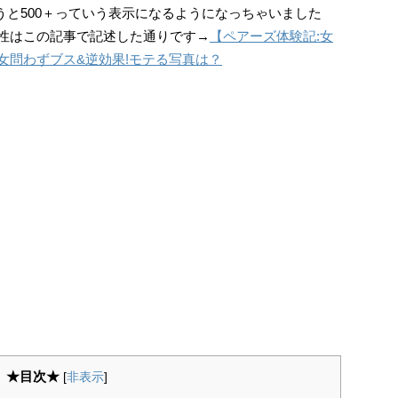
うと500＋っていう表示になるようになっちゃいました
険性はこの記事で記述した通りです→
【ペアーズ体験記:女
男女問わずブス&逆効果!モテる写真は？
★目次★
[
非表示
]