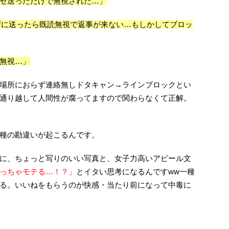
セ送っただけで無視された…」
れずに送ったら既読無視で返事が来ない…もしかしてブロッ
無視…」
場所におらず連絡無しドタキャン→ラインブロックとい
通り越して人間性が腐ってますので関わらなくて正解。
種の勘違いが起こるんです。
に、ちょっと写りのいい写真と、女子力高いアピール文
っちゃモテる…！？」
とイタい思考になるんですww一種
る。いいねをもらうのが快感・当たり前になって中毒に