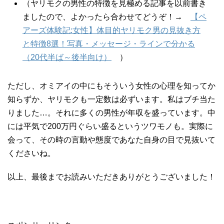
（ヤリモクの男性の特徴を見極める記事を以前書き
ましたので、よかったら合わせてどうぞ！
→
【ペ
アーズ体験記:女性】体目的ヤリモク男の見抜き方
と特徴8選！写真・メッセージ・ラインで分かる
（20代半ば～後半向け）
）
ただし、オミアイの中にもそういう女性の心理を知ってか
知らずか、ヤリモクも一定数は必ずいます。私はブチ当た
りました…。それに多くの男性が年収を盛っています。中
には平気で
200
万円ぐらい盛るというツワモノも。実際に
会って、その時の言動や態度であなた自身の目で見抜いて
くださいね。
以上、最後までお読みいただきありがとうございました！