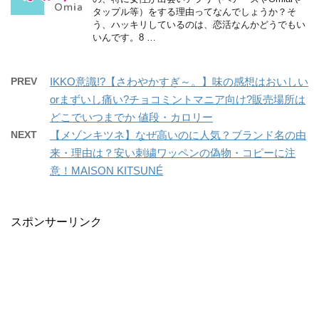
タップル等）をする理由ってなんでしょうか？そ
う、ハッキリしているのは、恋活なんかどうでもい
いんです。8 …
PREV
IKKO意識!?【さわやかすぎ～。】味の感想はおいしい
orまずいし痛い?チョコミントマニア向け?販売場所は
どこでいつまでか 値段・カロリー
NEXT
【メゾンキツネ】なぜ高いのに人気？ブランド名の由
来・理由は？安い刺繍ワッペンの偽物・コピーに注
意！MAISON KITSUNÉ
スポンサーリンク