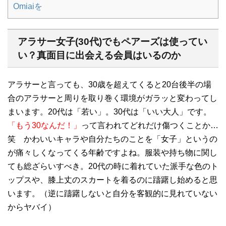
Omiaiを
アラサー女子(
30
代)でもペアーズは使ってい
い？真面目に出会える会員はいるのか
アラサーと言っても、
30
歳を超えてくると
20
台後半の場
合のアラサーと周りを取り巻く環境がガラッと変わってし
まいます。
20
代は「若い」。
30
代は「いい大人」です。
「もう
30
なんだ！」
って言われてどれだけ傷つくことか
…
笑 かわいいキャラや自分たちのことを「女子」というの
が痛々しくなってくる年齢ですよね。服装や持ち物に関し
ても総ざらいすべき。
20
代の時に着れていた派手な色のト
ップスや、膝上丈のスカートを着るのに躊躇し始めると思
います。（逆に躊躇しないと自分を客観的に見れていない
からヤバイ）