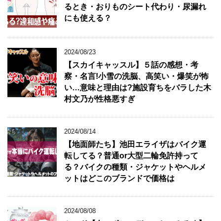
るとき・おりものシート代わり・尿漏れ
リ
にも使える？
★
2024/08/23
【スカイキャッスル】５話の感想・考
察・名言!小雪の洗脳、高笑い・爆笑が怖
い…意味と理由は?施設育ちをバラした木
村文乃が性格悪すぎ
2024/08/14
【地面師たち】池田エライザはバイク運
転してる？普通or大型二輪免許持って
る？バイクの種類・ジャケットやヘルメ
ットはどこのブランドで価格は
2024/08/08