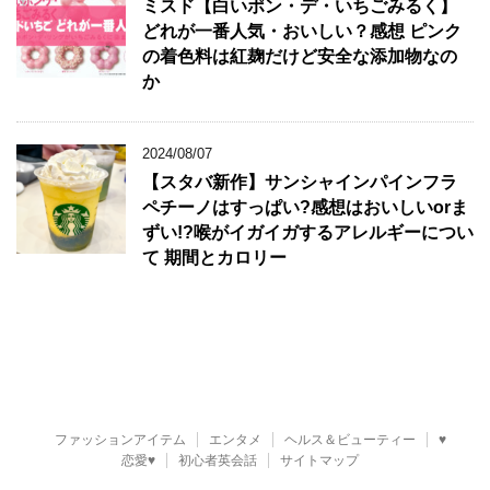
ミスド【白いポン・デ・いちごみるく】
どれが一番人気・おいしい？感想 ピンク
の着色料は紅麹だけど安全な添加物なの
か
2024/08/07
【スタバ新作】サンシャインパインフラ
ペチーノはすっぱい?感想はおいしいorま
ずい!?喉がイガイガするアレルギーについ
て 期間とカロリー
ファッションアイテム
エンタメ
ヘルス＆ビューティー
♥
恋愛♥
初心者英会話
サイトマップ