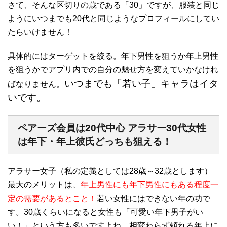
さて、そんな区切りの歳である「
30
」ですが、服装と同じ
ようにいつまでも
20
代と同じようなプロフィールにしてい
たらいけません！
具体的にはターゲットを絞る。年下男性を狙うか年上男性
を狙うかでアプリ内での自分の魅せ方を変えていかなけれ
いつまでも「若い子」キャラはイタ
ばなりません。
いです。
ペアーズ会員は
20
代中心 アラサー
30
代女性
は年下・年上彼氏どっちも狙える！
アラサー女子（私の定義としては
28
歳～
32
歳とします）
最大のメリットは、
年上男性にも年下男性にもある程度一
定の需要があるとこと！
若い女性にはできない年の功で
す。
30
歳くらいになると女性も「可愛い年下男子がい
い！」という方も多いですよね。相変わらず頼れる年上に