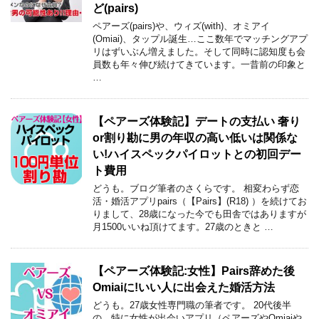
ど(pairs)
ペアーズ(pairs)や、ウィズ(with)、オミアイ
(Omiai)、タップル誕生…ここ数年でマッチングアプ
リはずいぶん増えました。そして同時に認知度も会
員数も年々伸び続けてきています。一昔前の印象と
…
【ペアーズ体験記】デートの支払い 奢り
or割り勘に男の年収の高い低いは関係な
い!ハイスペックパイロットとの初回デー
ト費用
どうも。ブログ筆者のさくらです。 相変わらず恋
活・婚活アプリpairs（【Pairs】(R18) ）を続けてお
りまして、28歳になった今でも田舎ではありますが
月1500いいね頂けてます。27歳のときと …
【ペアーズ体験記:女性】Pairs辞めた後
Omiaiに!いい人に出会えた婚活方法
どうも。27歳女性専門職の筆者です。 20代後半
の、特に女性が出会いアプリ（ペアーズやOmiaiや