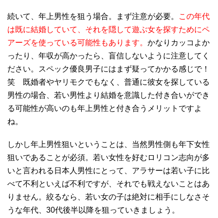
続いて、年上男性を狙う場合。まず注意が必要。
この年代
は既に結婚していて、それを隠して遊ぶ女を探すためにペ
アーズを使っている可能性もあります。
かなりカッコよか
ったり、年収が高かったら、盲信しないように注意してく
ださい。スペック優良男子にはまず疑ってかかる感じで！
笑 既婚者やヤリモクでもなく、普通に彼女を探している
男性の場合、若い男性より結婚を意識した付き合いができ
る可能性が高いのも年上男性と付き合うメリットですよ
ね。
しかし年上男性狙いということは、当然男性側も年下女性
狙いであることが必須。若い女性を好むロリコン志向が多
いと言われる日本人男性にとって、アラサーは若い子に比
べて不利といえば不利ですが、それでも戦えないことはあ
りません。絞るなら、若い女の子は絶対に相手にしなさそ
うな年代、
30
代後半以降を狙っていきましょう。