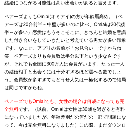
結婚につながる可能性は高い出会いがあると言えます。
ペアーズよりも
Omiai
(オミアイ)の方が年齢層高め。（ペ
アーズは
20
台前半～中盤が多いのに比べ、
Omiai
は
20
代後
半～が多い）恋愛はもうそこそこに、きちんと結婚を意識
した付き合いをしていきたいと考えている男女が多い印象
です。なにせ、アプリの名前が「お見合い」ですからね
笑 ペアーズよりも会員数は半分以下という少なさです
が、それでも全国に
300
万人は会員がいます。たった一人
の結婚相手と出会うには十分すぎるほど選べる数でしょ
う。会員数が多すぎてもどうせ人気は一極化するので結局
は同じですからね。
ペアーズでも
Omiai
でも、女性の場合は何歳になっても完
全無料
です。（以前、
Omiai
は女性は
30
歳を過ぎると有料
になっていましたが、年齢差別だの何だの一部で問題にな
って、今は完全無料になりました）この際、まだダウンロ