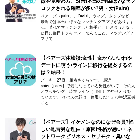
徴や見極め方、対策!本当の理由は?なぜブ
ロックされる確率が多い?男・女(Pairs)
ペアーズ（pairs）、Omiai、ウィズ、タップなど、
最近では本当に様々なマッチングアプリがあります
ね。晴れてマッチングした相手と、いざ会うとなっ
た日に当日ドタキャン！なんてこと、マッチングア
プリで …
【ペアーズ体験談:女性】女からいいねや
デートに誘う•ラインに移行を提案するの
は？結果！
どーもー27歳、筆者さくらです。 最近、
pairs【pairs】で気になっている男性がいて、その人
とマッチングし現在ライン（LINE）のやりとりをし
ています。 その人の顔は「倍返しだ！」の半沢直樹
こと …
【ペアーズ】イケメンなのになぜ会員?怪
しい地雷男な理由・原因!性格が悪い・ネ
ットワークビジネス・ヤリモク・臭いな