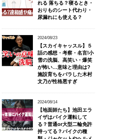
れる 落ちる？寝るとき・
リ
おりものシート代わり・
★
尿漏れにも使える？
2024/08/23
【スカイキャッスル】５
話の感想・考察・名言!小
雪の洗脳、高笑い・爆笑
が怖い…意味と理由は?
施設育ちをバラした木村
文乃が性格悪すぎ
2024/08/14
【地面師たち】池田エラ
イザはバイク運転して
る？普通or大型二輪免許
持ってる？バイクの種
類・ジャケットやヘルメ