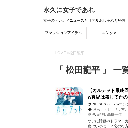
永久に女子であれ
女子のトレンドニュースとリアルおしゃれを発信
ファッションアイテム
エンタメ
HOME
>
松田龍平
「 松田龍平 」 一
【カルテット最終回
w真紀は殺してたの
2017/03/22
-
エン
おもしろい
,
ドラマ
,
聴率
,
評判
,
高橋一生
ついに話題のドラマ、
命はいかに！？恋の行