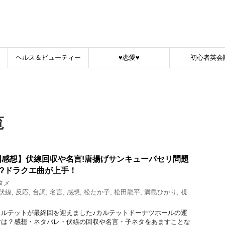
！
ヘルス＆ビューティー
♥恋愛♥
初心者英会
覧
感想】伏線回収や名言!唐揚げサンキューパセリ問題
?ドラクエ曲が上手！
タメ
伏線
,
反応
,
台詞
,
名言
,
感想
,
松たか子
,
松田龍平
,
満島ひかり
,
視
カルテットが最終回を迎えました♪カルテットドーナツホールの運
方は？感想・ネタバレ・伏線の回収や名言・子ネタをあますことな