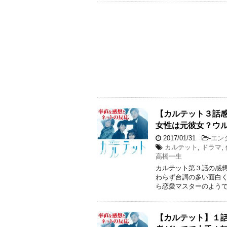
【カルテット３話感
女性は元彼女？ウ
2017/01/31
-
エン
カルテット
,
ドラマ
,
高橋一生
カルテット第３話の感想
わらず台詞の多い面白く
ら恋愛マスターのようで
【カルテット】１