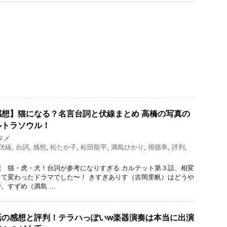
想】猫になる？名言台詞と伏線まとめ 高橋の写真の
ルトラソウル！
タメ
伏線
,
台詞
,
感想
,
松たか子
,
松田龍平
,
満島ひかり
,
視聴率
,
評判
,
 猫・虎・犬！台詞が参考になりすぎる カルテット第３話、相変
て変わったドラマでした〜！ きすぎありす（吉岡里帆）はどうや
、すずめ（満島 …
話の感想と評判！テラハっぽいw楽器演奏は本当に出演