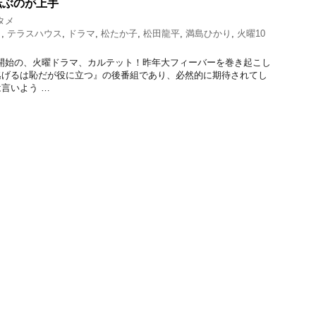
転ぶのが上手
タメ
ト
,
テラスハウス
,
ドラマ
,
松たか子
,
松田龍平
,
満島ひかり
,
火曜10
に放送開始の、火曜ドラマ、カルテット！昨年大フィーバーを巻き起こし
逃げるは恥だが役に立つ』の後番組であり、必然的に期待されてし
言いよう …