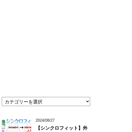
★
記
事
カ
2024/08/27
テ
【シンクロフィット】外
ゴ