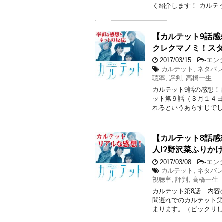
く紹介します！ カルテ
【カルテット9話感
クレクマノミ！スタ
2017/03/15
-
エン
カルテット
,
ネタバ
聴率
,
評判
,
高橋一生
カルテット9話の感想！
ット第９話（３月１４
れるというあらすじでし
【カルテット8話感
人!?野沢菜ふりか
2017/03/08
-
エン
カルテット
,
ネタバ
視聴率
,
評判
,
高橋一生
カルテット第8話 内容
間遅れでのカルテット
まります。（ビックリし