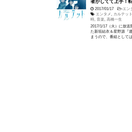
者がしてて上手！
2017/01/17
-
エン
エンタメ
,
カルテッ
時
,
音楽
,
高橋一生
2017/1/17（火）
た新垣結衣＆星野源『
まうので、番組としては