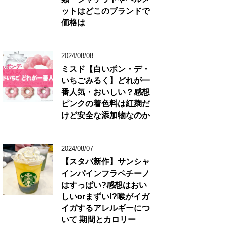
ットはどこのブランドで
価格は
2024/08/08
ミスド【白いポン・デ・
いちごみるく】どれが一
番人気・おいしい？感想
ピンクの着色料は紅麹だ
けど安全な添加物なのか
2024/08/07
【スタバ新作】サンシャ
インパインフラペチーノ
はすっぱい?感想はおい
しいorまずい!?喉がイガ
イガするアレルギーにつ
いて 期間とカロリー