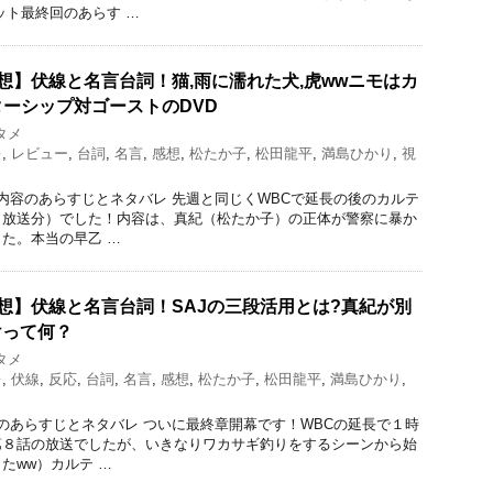
ット最終回のあらす …
想】伏線と名言台詞！猫,雨に濡れた犬,虎wwニモはカ
ーシップ対ゴーストのDVD
タメ
レ
,
レビュー
,
台詞
,
名言
,
感想
,
松たか子
,
松田龍平
,
満島ひかり
,
視
内容のあらすじとネタバレ 先週と同じくWBCで延長の後のカルテ
日放送分）でした！内容は、真紀（松たか子）の正体が警察に暴か
た。本当の早乙 …
想】伏線と名言台詞！SAJの三段活用とは?真紀が別
けって何？
タメ
レ
,
伏線
,
反応
,
台詞
,
名言
,
感想
,
松たか子
,
松田龍平
,
満島ひかり
,
のあらすじとネタバレ ついに最終章開幕です！WBCの延長で１時
第８話の放送でしたが、いきなりワカサギ釣りをするシーンから始
たww）カルテ …