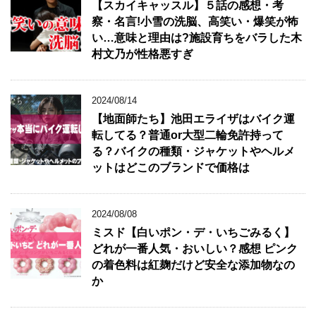
【スカイキャッスル】５話の感想・考
察・名言!小雪の洗脳、高笑い・爆笑が怖
い…意味と理由は?施設育ちをバラした木
村文乃が性格悪すぎ
2024/08/14
【地面師たち】池田エライザはバイク運
転してる？普通or大型二輪免許持って
る？バイクの種類・ジャケットやヘルメ
ットはどこのブランドで価格は
2024/08/08
ミスド【白いポン・デ・いちごみるく】
どれが一番人気・おいしい？感想 ピンク
の着色料は紅麹だけど安全な添加物なの
か