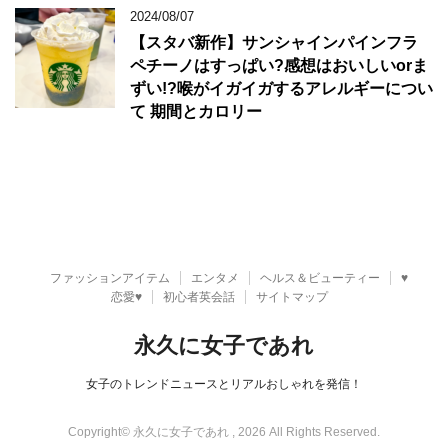
2024/08/07
【スタバ新作】サンシャインパインフラ
ペチーノはすっぱい?感想はおいしいorま
ずい!?喉がイガイガするアレルギーについ
て 期間とカロリー
ファッションアイテム
エンタメ
ヘルス＆ビューティー
♥
恋愛♥
初心者英会話
サイトマップ
永久に女子であれ
女子のトレンドニュースとリアルおしゃれを発信！
Copyright© 永久に女子であれ , 2026 All Rights Reserved.