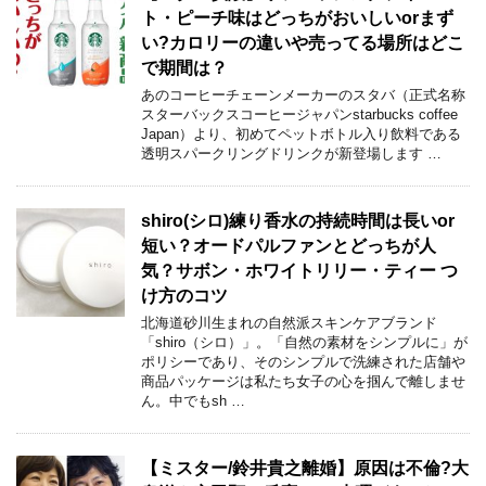
ト・ピーチ味はどっちがおいしいorまず
い?カロリーの違いや売ってる場所はどこ
で期間は？
あのコーヒーチェーンメーカーのスタバ（正式名称
スターバックスコーヒージャパンstarbucks coffee
Japan）より、初めてペットボトル入り飲料である
透明スパークリングドリンクが新登場します …
shiro(シロ)練り香水の持続時間は長いor
短い？オードパルファンとどっちが人
気？サボン・ホワイトリリー・ティー つ
け方のコツ
北海道砂川生まれの自然派スキンケアブランド
「shiro（シロ）」。「自然の素材をシンプルに」が
ポリシーであり、そのシンプルで洗練された店舗や
商品パッケージは私たち女子の心を掴んで離しませ
ん。中でもsh …
【ミスター/鈴井貴之離婚】原因は不倫?大