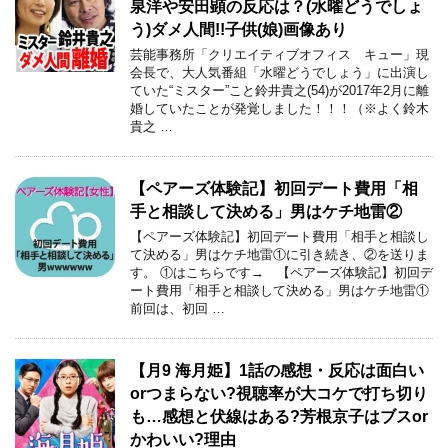
泉洋や安田顕の反応は？(水曜どうでしょ
う)ダメ人間!!子供(娘)画像あり
芸能事務所「クリエイティブオフィス キュー」現
会長で、大人気番組「水曜どうでしょう」に出演し
ていた“ミスター”こと鈴井貴之(54)が2017年2月に離
婚していたことが発覚しました！！！（※よく鈴木
貴之 …
【ペアーズ体験記】初回デート費用「相
手と相談して決める」男はケチ地雷②
【ペアーズ体験記】初回デート費用「相手と相談し
て決める」男はケチ地雷①に引き続き、②を送りま
す。 ①はこちらです→ 【ペアーズ体験記】初回デ
ート費用「相手と相談して決める」男はケチ地雷①
前回は、初回 …
【月9 海月姫】1話の感想・反応は面白い
orつまらない?視聴率が大コケで打ち切り
も…感想と伏線はある?芳根京子はブスor
かわいい?理由