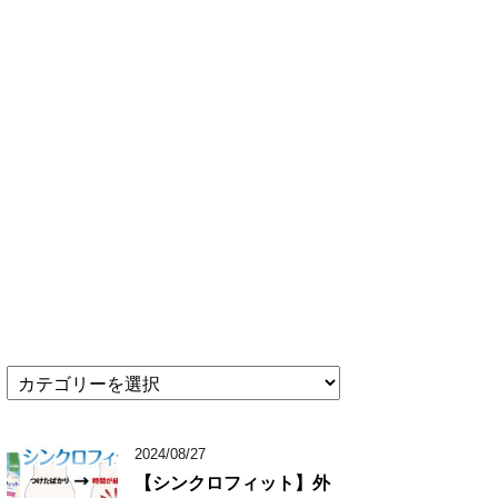
★
記
事
カ
2024/08/27
テ
【シンクロフィット】外
ゴ