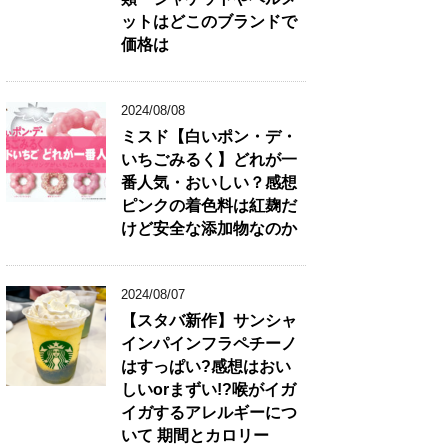
ットはどこのブランドで
価格は
2024/08/08
ミスド【白いポン・デ・
いちごみるく】どれが一
番人気・おいしい？感想
ピンクの着色料は紅麹だ
けど安全な添加物なのか
2024/08/07
【スタバ新作】サンシャ
インパインフラペチーノ
はすっぱい?感想はおい
しいorまずい!?喉がイガ
イガするアレルギーにつ
いて 期間とカロリー