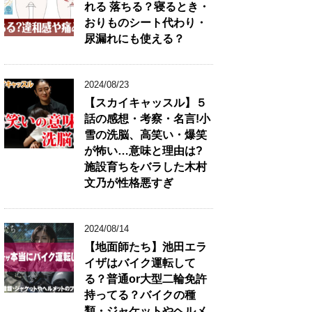
れる 落ちる？寝るとき・
リ
おりものシート代わり・
★
尿漏れにも使える？
2024/08/23
【スカイキャッスル】５
話の感想・考察・名言!小
雪の洗脳、高笑い・爆笑
が怖い…意味と理由は?
施設育ちをバラした木村
文乃が性格悪すぎ
2024/08/14
【地面師たち】池田エラ
イザはバイク運転して
る？普通or大型二輪免許
持ってる？バイクの種
類・ジャケットやヘルメ