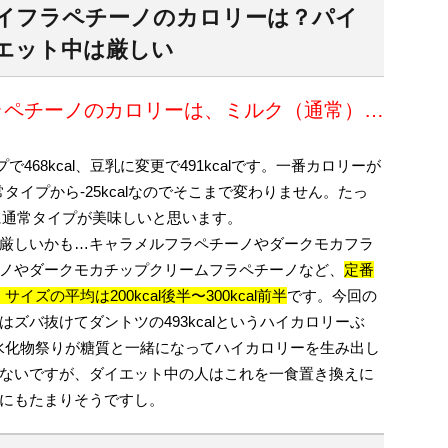
イフラペチーノのカロリーは？パイ
エット中は厳しい
ラペチーノのカロリーは、ミルク（通常）…
プで468kcal、豆乳に変更で491kcalです。一番カロリーが
常タイプから-25kcalなのでそこまで変わりません。たっ
実に通常タイプが美味しいと思います。
厳しいかも…キャラメルフラペチーノやダークモカフラ
ノやダークモカチップクリームフラペチーノなど、
定番
イズの平均は200kcal後半〜300kcal前半
です。今回の
ズバ抜けてダントツの493kcalというハイカロリーぶ
の炭水化物祭りが糖質と一緒になってハイカロリーを生み出し
ないですが、ダイエット中の人はこれを一食置き換えに
にもたまりそうですし。