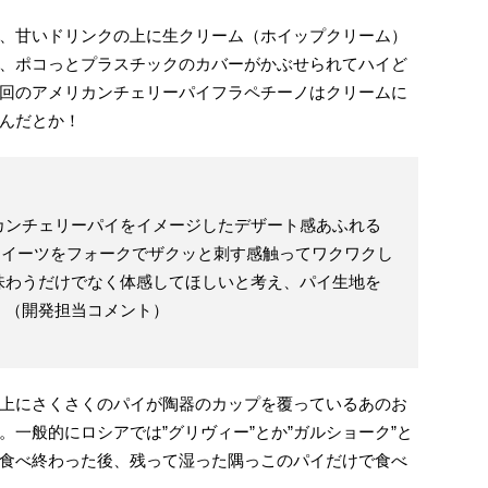
、甘いドリンクの上に生クリーム（ホイップクリーム）
、ポコっとプラスチックのカバーがかぶせられてハイど
回のアメリカンチェリーパイフラペチーノはクリームに
んだとか！
カンチェリーパイをイメージしたデザート感あふれる
スイーツをフォークでザクッと刺す感触ってワクワクし
味わうだけでなく体感してほしいと考え、パイ生地を
」（開発担当コメント）
上にさくさくのパイが陶器のカップを覆っているあのお
一般的にロシアでは”グリヴィー”とか”ガルショーク”と
食べ終わった後、残って湿った隅っこのパイだけで食べ