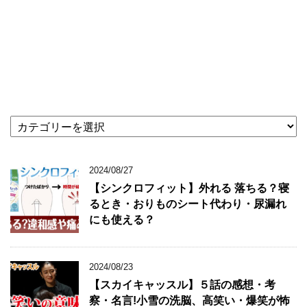
★
記
事
カ
2024/08/27
テ
【シンクロフィット】外れる 落ちる？寝
ゴ
るとき・おりものシート代わり・尿漏れ
リ
にも使える？
★
2024/08/23
【スカイキャッスル】５話の感想・考
察・名言!小雪の洗脳、高笑い・爆笑が怖