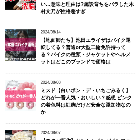
い…意味と理由は?施設育ちをバラした木
村文乃が性格悪すぎ
2024/08/14
【地面師たち】池田エライザはバイク運
転してる？普通or大型二輪免許持って
る？バイクの種類・ジャケットやヘルメ
ットはどこのブランドで価格は
2024/08/08
ミスド【白いポン・デ・いちごみるく】
どれが一番人気・おいしい？感想 ピンク
の着色料は紅麹だけど安全な添加物なの
か
2024/08/07