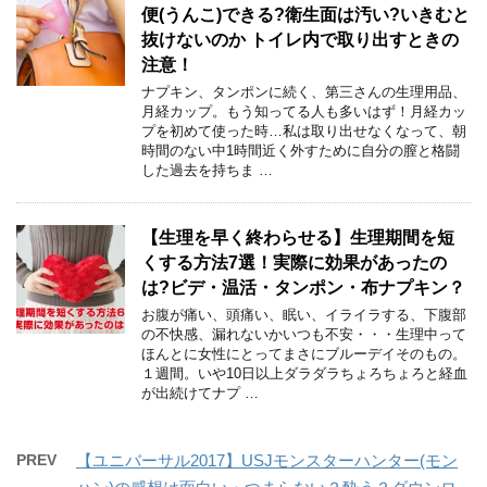
便(うんこ)できる?衛生面は汚い?いきむと
抜けないのか トイレ内で取り出すときの
注意！
ナプキン、タンポンに続く、第三さんの生理用品、
月経カップ。もう知ってる人も多いはず！月経カッ
プを初めて使った時…私は取り出せなくなって、朝
時間のない中1時間近く外すために自分の膣と格闘
した過去を持ちま …
【生理を早く終わらせる】生理期間を短
くする方法7選！実際に効果があったの
は?ビデ・温活・タンポン・布ナプキン？
お腹が痛い、頭痛い、眠い、イライラする、下腹部
の不快感、漏れないかいつも不安・・・生理中って
ほんとに女性にとってまさにブルーデイそのもの。
１週間。いや10日以上ダラダラちょろちょろと経血
が出続けてナプ …
PREV
【ユニバーサル2017】USJモンスターハンター(モン