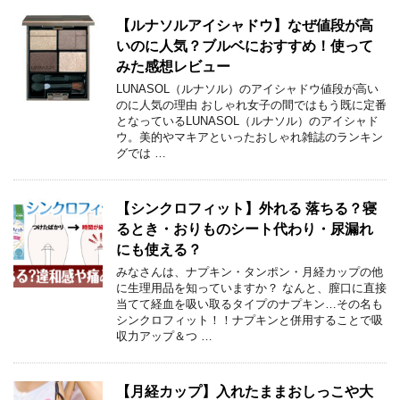
【ルナソルアイシャドウ】なぜ値段が高
いのに人気？ブルベにおすすめ！使って
みた感想レビュー
LUNASOL（ルナソル）のアイシャドウ値段が高い
のに人気の理由 おしゃれ女子の間ではもう既に定番
となっているLUNASOL（ルナソル）のアイシャド
ウ。美的やマキアといったおしゃれ雑誌のランキン
グでは …
【シンクロフィット】外れる 落ちる？寝
るとき・おりものシート代わり・尿漏れ
にも使える？
みなさんは、ナプキン・タンポン・月経カップの他
に生理用品を知っていますか？ なんと、膣口に直接
当てて経血を吸い取るタイプのナプキン…その名も
シンクロフィット！！ナプキンと併用することで吸
収力アップ＆つ …
【月経カップ】入れたままおしっこや大