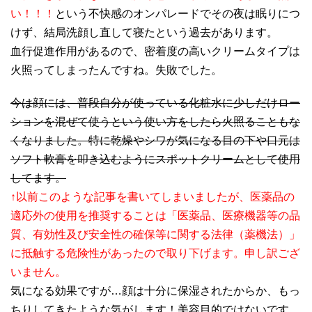
い！！！
という不快感のオンパレードでその夜は眠りにつ
けず、結局洗顔し直して寝たという過去があります。
血行促進作用があるので、密着度の高いクリームタイプは
火照ってしまったんですね。失敗でした。
今は顔には、普段自分が使っている化粧水に少しだけロー
ションを混ぜて使うという使い方をしたら火照ることもな
くなりました。特に乾燥やシワが気になる目の下や口元は
ソフト軟膏を叩き込むようにスポットクリームとして使用
してます。
↑以前このような記事を書いてしまいましたが、医薬品の
適応外の使用を推奨することは「医薬品、医療機器等の品
質、有効性及び安全性の確保等に関する法律（薬機法）」
に抵触する危険性があったので取り下げます。申し訳ござ
いません。
気になる効果ですが…顔は十分に保湿されたからか、もっ
ちりしてきたような気がします！美容目的ではないです