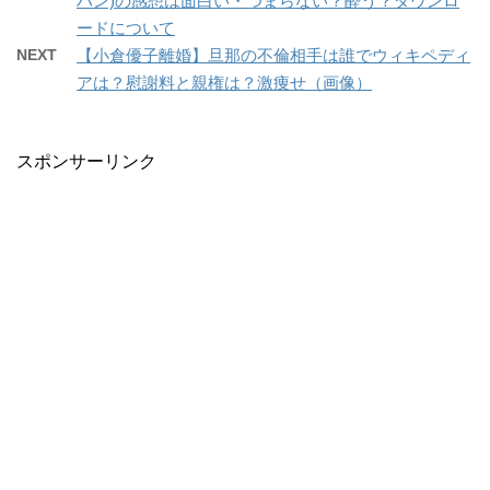
ハン)の感想は面白い・つまらない？酔う？ダウンロ
ードについて
NEXT
【小倉優子離婚】旦那の不倫相手は誰でウィキペディ
アは？慰謝料と親権は？激痩せ（画像）
スポンサーリンク